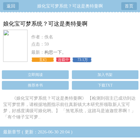
返回
娘化宝可梦系统？可这是奥特曼啊
首页
娘化宝可梦系统？可这是奥特曼啊
作者：佚名
点击：59
最新：
构思一下。
玄幻
连载中
73.1万
立即阅读
加入书架
推荐本书
下载TXT
《娘化宝可梦系统？可这是奥特曼啊》 【检测到宿主已成功到达
宝可梦世界，请根据地图指示前往真新镇大木研究所领取新人宝可
梦，好感度满级可娘化哟。】 「煞笔系统，这踏马是迪迦世界啊！」
「有个锤子宝可梦..
最新章节 ( 更新：2026-06-30 20:04 )