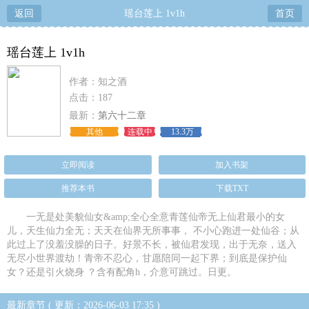
返回
瑶台莲上 1v1h
首页
瑶台莲上 1v1h
作者：知之酒
点击：187
最新：
第六十二章
其他
连载中
13.3万
立即阅读
加入书架
推荐本书
下载TXT
一无是处美貌仙女&amp;全心全意青莲仙帝无上仙君最小的女
儿，天生仙力全无；天天在仙界无所事事， 不小心跑进一处仙谷；从
此过上了没羞没臊的日子。好景不长，被仙君发现，出于无奈，送入
无尽小世界渡劫！青帝不忍心，甘愿陪同一起下界；到底是保护仙
女？还是引火烧身 ？含有配角h，介意可跳过。日更。
最新章节 ( 更新：2026-06-03 17:35 )